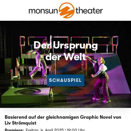
Der Ursprung
der Welt
SCHAUSPIEL
© G2 Baraniak
Basierend auf der gleichnamigen Graphic Novel von
Liv Strömquist
Premiere:
Freitag, 4. April 2025 | 19:00 Uhr