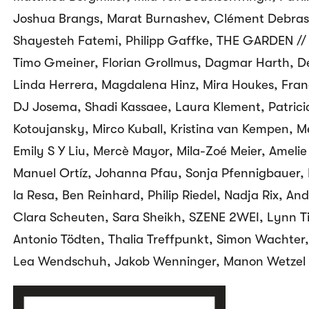
Joshua Brangs, Marat Burnashev, Clément Debras,
Shayesteh Fatemi, Philipp Gaffke, THE GARDEN //
Timo Gmeiner, Florian Grollmus, Dagmar Harth, De
Linda Herrera, Magdalena Hinz, Mira Houkes, Fran
DJ Josema, Shadi Kassaee, Laura Klement, Patrici
Kotoujansky, Mirco Kuball, Kristina van Kempen, Me
Emily S Y Liu, Mercè Mayor, Mila-Zoé Meier, Amelie 
Manuel Ortíz, Johanna Pfau, Sonja Pfennigbauer, 
la Resa, Ben Reinhard, Philip Riedel, Nadja Rix, An
Clara Scheuten, Sara Sheikh, SZENE 2WEI, Lynn T
Antonio Tödten, Thalia Treffpunkt, Simon Wachter,
Lea Wendschuh, Jakob Wenninger, Manon Wetzel