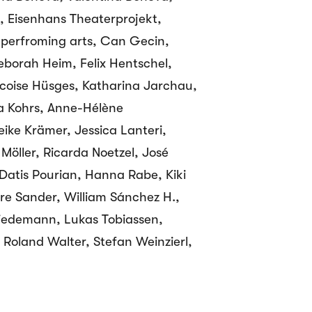
 Eisenhans Theaterprojekt,
 perfroming arts, Can Gecin,
borah Heim, Felix Hentschel,
coise Hüsges, Katharina Jarchau,
a Kohrs, Anne-Hélène
ike Krämer, Jessica Lanteri,
Möller, Ricarda Noetzel, José
Datis Pourian, Hanna Rabe, Kiki
dre Sander, William Sánchez H.,
iedemann, Lukas Tobiassen,
 Roland Walter, Stefan Weinzierl,