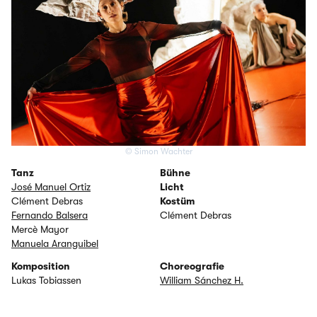
© Simon Wachter
Tanz
Bühne
José Manuel Ortiz
Licht
Clément Debras
Kostüm
Fernando Balsera
Clément Debras
Mercè Mayor
Manuela Aranguibel
Komposition
Choreografie
Lukas Tobiassen
William Sánchez H.