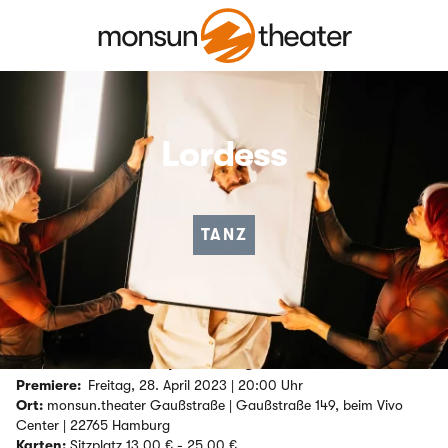
Lordess
TANZ
© Simon Wachter
Von THE GARDEN // performing arts
Premiere:
Freitag, 28. April 2023 | 20:00 Uhr
Ort:
monsun.theater Gaußstraße | Gaußstraße 149, beim Vivo
Center | 22765 Hamburg
Karten:
Sitzplatz 13,00 € - 25,00 €