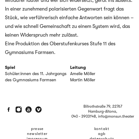
Mitläufer lauter und wer sich widersetzt, gerät ins Abseits.
In einer zunehmend polarisierten Gegenwart fragt das
Stück, wie verführerisch einfache Antworten sein können –
und wie schnell Gemeinschaft zu einem System wird, das
keinen Widerspruch mehr zulässt.
Eine Produktion des Oberstufenkurses Stufe 11 des
Gymnasiums Farmsen.
Spiel
Leitung
Schüler:innen des 11. Jahrgangs
Amelie Möller
des Gymnasiums Farmsen
Martin Möller
Billrothstraße 79, 22767
Hamburg-Altona,
040 - 3903148
, info@monsun.theater
presse
kontakt
newsletter
agb
impressum
datenschutz