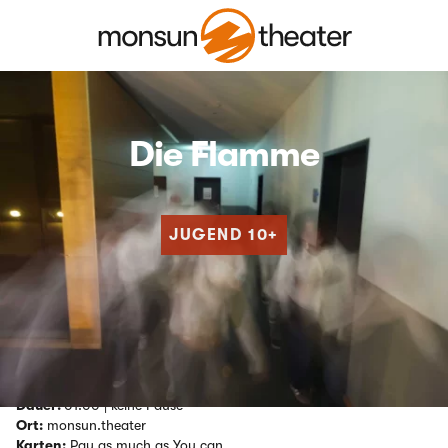
Die Flamme
JUGEND
10+
© Victor Dimitrov & Leon Blum
Ein Schulprojekt mit Schüler:innen des Gymnasiums
Farmsen
Dauer:
01:00 | keine Pause
Ort:
monsun.theater
Karten:
Pay as much as You can