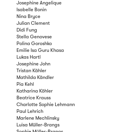
Josephine Angelique
Isabelle Bonin
Nina Bryce
Julian Clement
Didi Fung
Stella Genovese
Polina Goroshko
Emilie Isa Guru Khasa
Lukas Hartl
Josephine John
Tristan Kähler
Mathilda Kändler
Pia Kehl
Katharina Köhler
Beatrice Krauss
Charlotte Sophie Lehmann
Paul Lehrich
Marlene Mechlinsky
Luisa Müller-Brangs
Sophie Müller-Brangs