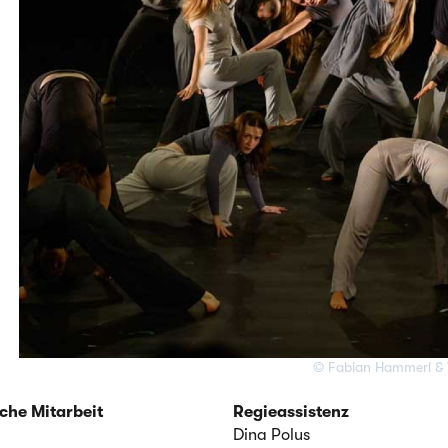
© Fabian Hammerl & 
sche Mitarbeit
Regieassistenz
Dina Polus