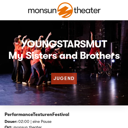
YOUNGSTARSMUT
My Sisters and Brothers
JUGEND
© Fabian Hammerl
PerformanceTexturenFestival
Dauer:
02:00 | eine Pause
Ort:
monsun.theater