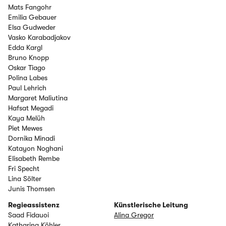
Mats Fangohr
Emilia Gebauer
Elsa Gudweder
Vasko Karabadjakov
Edda Kargl
Bruno Knopp
Oskar Tiago
Polina Labes
Paul Lehrich
Margaret Maliutina
Hafsat Megadi
Kaya Melüh
Piet Mewes
Dornika Minadi
Katayon Noghani
Elisabeth Rembe
Fri Specht
Lina Sölter
Junis Thomsen
Regieassistenz
Künstlerische Leitung
Saad Fidauoi
Alina Gregor
Katharina Köhler