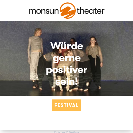
Würde
gerne
positiver
sein!
FESTIVAL
© Mika Günther