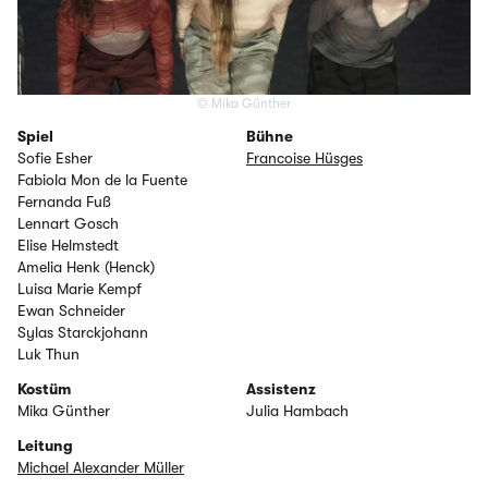
© Mika Günther
Spiel
Bühne
Sofie Esher
Francoise Hüsges
Fabiola Mon de la Fuente
Fernanda Fuß
Lennart Gosch
Elise Helmstedt
Amelia Henk (Henck)
Luisa Marie Kempf
Ewan Schneider
Sylas Starckjohann
Luk Thun
Kostüm
Assistenz
Mika Günther
Julia Hambach
Leitung
Michael Alexander Müller