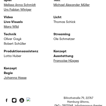
Melissa Anna Schmidt
Michael Alexander Müller
Urs Fabian Winiger
Video
Licht
Live-Visuals
Thomas Schick
Mara Wild
Technik
Streaming
Oliver Gayk
Ole Schmetzer
Robert Schüller
Produktionsassistenz
Konzept
Lotta Huber
Ausstattung
Francoise Hüsges
Konzept
Regie
Johanna Hasse
Billrothstraße 79, 22767
Hamburg-Altona,
040 - 3903148
, info@monsun.theater