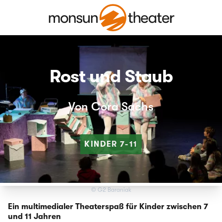
Rost und Staub
Von Cora Sachs
KINDER
7-11
© G2 Baraniak
Ein multimedialer Theaterspaß für Kinder zwischen 7
und 11 Jahren