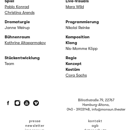
Spiel
Live-Visuals
Pablo Konrad
Mara Wild
Christina Arends
Dramaturgie
Programmierung
Janne Weirup
Nikolai Reinke
Bühnenraum
Komposition
Kathrine Altaparmakov
Klang
Nis-Momme Köpp
Stückentwicklung
Regie
Team
Konzept
Kostüm
Cora Sachs
Billrothstraße 79, 22767
Hamburg-Altona,
040 - 3903148
, info@monsun.theater
presse
kontakt
newsletter
agb