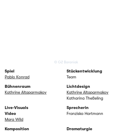
© G2 Baraniak
Spiel
Stückentwicklung
Pablo Konrad
Team
Bühnenraum
Lichtdesign
Kathrine Altaparmakov
Kathrine Altaparmakov
Katharina Theßeling
Live-Visuals
Sprecherin
Video
Franziska Hartmann
Mara Wild
Komposition
Dramaturgie